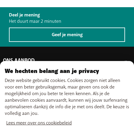
Er is altijd een formulier om je verder te helpen.
Maandag – Vrijdag: 08:00 – 20:00
Vind het juiste formulier en stuur ons je vraag. We
Weekend en feestdagen: 09:00 – 18:00
Deel je mening
beantwoorden zo snel mogelijk.
Het duurt maar 2 minuten
Geef je mening
ONS AANBOD
We hechten belang aan je privacy
Gsm-abonnementen
ONZE DIENSTEN
Smartphones
Deze website gebruikt cookies. Cookies zorgen niet alleen
Prepaidkaarten
voor een beter gebruiksgemak, maar geven ons ook de
eSIM
Internet
SUPPORT
mogelijkheid om jou beter te leren kennen. Als je de
Data Jump
TV
aanbevolen cookies aanvaardt, kunnen wij jouw surfervaring
Free Data Day
Combineer
Hulp & Contact
optimaliseren dankzij de info die je met ons deelt. De keuze is
Limiet buiten abonnement
NUTTIGE LINKS
Promo's
My BASE
volledig aan jou.
Internationale tarieven
Boosters wifi
Verkooppunten
Netwerk
Herladen
Lees meer over ons cookiebeleid
Tadaam
Verhuizen
Vind ons ook op
PayByMobile
Simkaarten activeren
Easy Switch