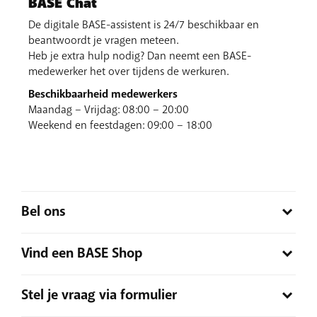
BASE Chat
De digitale BASE-assistent is 24/7 beschikbaar en
beantwoordt je vragen meteen.
Heb je extra hulp nodig? Dan neemt een BASE-
medewerker het over tijdens de werkuren.
Beschikbaarheid medewerkers
Maandag – Vrijdag: 08:00 – 20:00
Weekend en feestdagen: 09:00 – 18:00
Bel ons
Bel ons gerust. We helpen je graag verder!
Vind een BASE Shop
Bel je via een niet-BASE-nummer? Bel naar
0800 66 311
.
Bel je via een BASE-nummer? Bel dan naar
1999
.
Spreek je liever met een medewerker in een winkel? Er is
Stel je vraag via formulier
Ben je in het buitenland? Bel dan naar het nummer
+32
altijd een BASE Shop in je buurt.
Vind de dichtstbijzijnde
486 19 19 99
.
BASE Shop
en kom even langs!