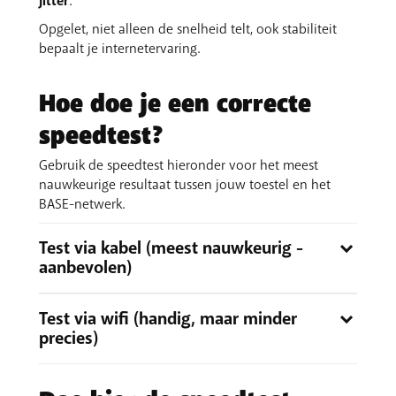
jitter
.
Opgelet, niet alleen de snelheid telt, ook stabiliteit
bepaalt je internetervaring.
Hoe doe je een correcte
speedtest?
Gebruik de speedtest hieronder voor het meest
nauwkeurige resultaat tussen jouw toestel en het
BASE-netwerk.
Test via kabel (meest nauwkeurig -
aanbevolen)
Wil je de hoogste en stabielste snelheid meten? Test
Test via wifi (handig, maar minder
dan zo:
precies)
Verbind je computer of laptop
rechtstreeks met
je BASE-modem via een internetkabel
.
Wifi kan beïnvloed worden door afstand, muren en
Schakel
wifi uit
op je computer of laptop.
storende apparaten. Zo test je correct: