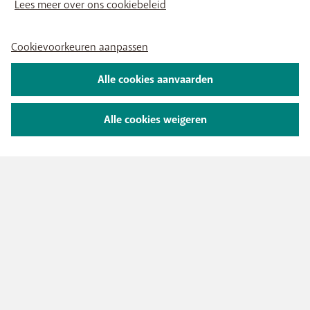
Lees meer over ons cookiebeleid
Cookievoorkeuren aanpassen
Alle cookies aanvaarden
Alle cookies weigeren
Wat betekenen de
resultaten?
Downloadsnelheid
bepaalt hoe snel je surft, streamt
en downloadt.
Uploadsnelheid
is belangrijk voor foto’s/video’s
uploaden, cloudprogramma’s, videogesprekken.
Ping (latency)
betekent hoe snel je toestel reageert
op een server. Hoe lager, hoe beter.