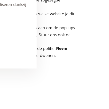
iseren dankzij
t screenshot) en op welke website je dit
we doen er wel alles aan om de pop-ups
bsite waar je dit zag. Stuur ons ook de
 dien klacht in bij de politie.
Neem
 van je rekening is verdwenen.