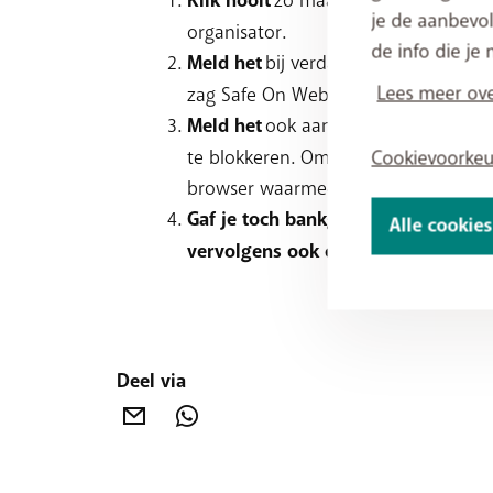
Klik nooit
verder in een po
je de aanbevol
organisator.
de info die je 
Meld het
bij verdacht@safeonweb.be.
Lees meer ove
zag Safe On Web kan dit dan verder
Meld het
ook aan abuse@telenetgrou
te blokkeren. Om dit te doen, bezorg
Cookievoorke
browser waarmee je surft en het best
Gaf je toch bankgegevens door?
Bel
Alle cookie
vervolgens ook contact op met je b
Deel via