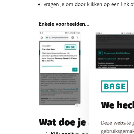
vragen je om door klikken op een link of
Enkele voorbeelden...
We hech
Wat doe je als je zo'
Deze website g
gebruiksgemak
zo maar