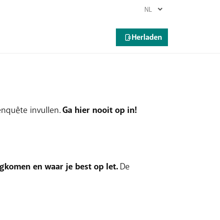
 via
pop-ups
in naam van bekende
u een
wedstrijd gewonnen
hebben en
enquête invullen.
Ga hier nooit op in!
ugkomen en waar je best op let.
De