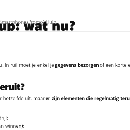
up: wat nu?
ier
je gegevens te bemachtigen
. Dit doen ze meer en meer
ijnt plots wanneer je surft op een populaire website. Je zo
 In ruil moet je enkel je
gegevens bezorgen
of een korte 
eruit?
er hetzelfde uit, maar
er zijn elementen die regelmatig ter
ijf;
an winnen);