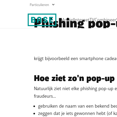
Phishing pop-
Gsm-abonnementen
Internet abonnementen
Fraudeurs
proberen op verschillende man
Prepaid
Boost je wifi
bedrijven, zoals BASE. Zo’n pop-up versch
Herladen
krijgt bijvoorbeeld een smartphone cadeau.
Roaming
Alle mobiele producten
Hoe ziet zo'n pop-up 
Natuurlijk ziet niet elke phishing pop-up 
fraudeurs...
gebruiken de naam van een bekend bedr
zeggen dat je iets gewonnen hebt (of k