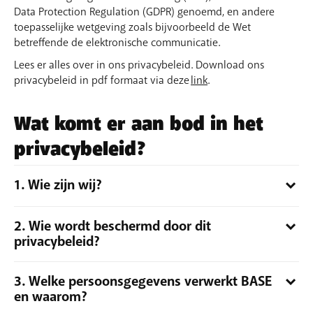
Data Protection Regulation (GDPR) genoemd, en andere
toepasselijke wetgeving zoals bijvoorbeeld de Wet
betreffende de elektronische communicatie.
Lees er alles over in ons privacybeleid. Download ons
privacybeleid in pdf formaat via deze
link
.
Wat komt er aan bod in het
privacybeleid?
1. Wie zijn wij?
Wij zijn Telenet Group NV (handeldrijvende onder de
2. Wie wordt beschermd door dit
commerciële naam BASE), met maatschappelijke zetel te
privacybeleid?
Liersesteenweg 4, 2800 Mechelen, en ingeschreven bij de
KBO onder nummer 462.925.669 (hierna "BASE" genoemd).
Dit privacybeleid is bestemd voor iedereen die gebruik
Wij treden op als verwerkingsverantwoordelijke van de
3. Welke persoonsgegevens verwerkt BASE
maakt van onze producten en diensten. Met ‘iedereen’
persoonsgegevens die wij verzamelen en verwerken.
en waarom?
bedoelen we natuurlijke personen (geen bedrijven of