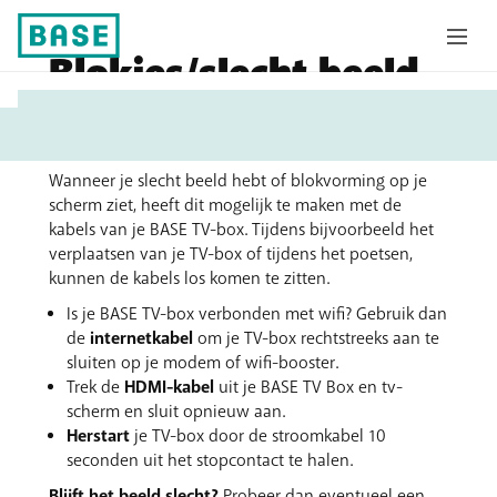
Blokjes/slecht beeld
U
op tv
bent
hier:
Wanneer je slecht beeld hebt of blokvorming op je
scherm ziet, heeft dit mogelijk te maken met de
kabels van je BASE TV-box. Tijdens bijvoorbeeld het
verplaatsen van je TV-box of tijdens het poetsen,
kunnen de kabels los komen te zitten.
Is je BASE TV-box verbonden met wifi? Gebruik dan
de
internetkabel
om je TV-box rechtstreeks aan te
sluiten op je modem of wifi-booster.
Trek de
HDMI-kabel
uit je BASE TV Box en tv-
scherm en sluit opnieuw aan.
Herstart
je TV-box door de stroomkabel 10
seconden uit het stopcontact te halen.
Blijft het beeld slecht?
Probeer dan eventueel een