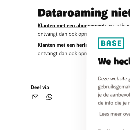
Dataroaming nie
Klanten met een abonnement:
we activer
ontvangt dan ook opnieuw de gewone w
Klanten met een herlaadkaart:
we activer
ontvangt dan ook opnieuw de gewone w
We hech
Deze website g
gebruiksgemak
Deel via
je de aanbevol
de info die je 
Lees meer ove