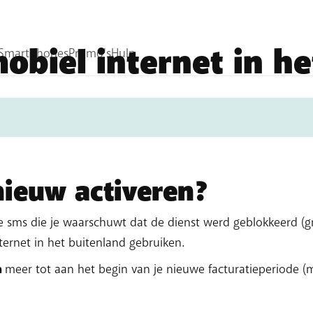
obiel internet in he
n het buitenland
bedraagt
standaard € 60,50
(incl. btw) 
eze dienst
automatisch geblokkeerd
.
ieuw activeren?
 sms die je waarschuwt dat de dienst werd geblokkeerd (gra
ternet in het buitenland gebruiken.
n
meer tot aan het begin van je nieuwe facturatieperiode 