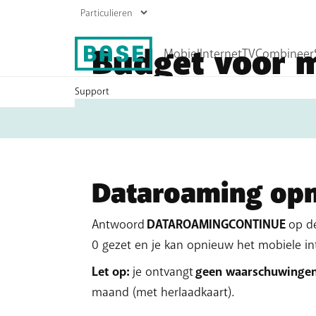
Budget voor m
Support
U
bent
Gsm-abonnementen
Internet abonnementen
Je
verbruikslimiet voor mobiel internet i
hier:
Prepaid
Boost je wifi
je je verbruikslimiet bereikt? Dan wordt d
Herladen
Roaming
Dataroaming opn
Alle mobiele producten
Antwoord
DATAROAMINGCONTINUE
op de
0 gezet en je kan opnieuw het mobiele in
Let op:
je ontvangt
geen waarschuwinge
maand (met herlaadkaart).