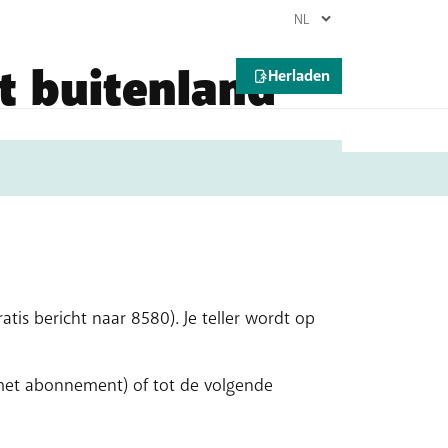
t buitenland
bovenop je maandelijkse abonnement. Heb
tis bericht naar 8580). Je teller wordt op
(met abonnement) of tot de volgende