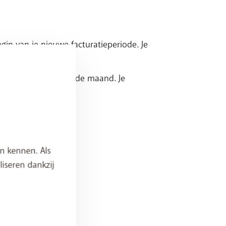
gin van je nieuwe facturatieperiode. Je
 begin van de volgende maand. Je
n kennen. Als
iseren dankzij