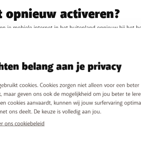
t opnieuw activeren?
en je mobiele internet in het buitenland opnieuw bij het be
aarschuwingen.
en het mobiele internet in het buitenland opnieuw bij het
aarschuwingen.
ten belang aan je privacy
ebruikt cookies. Cookies zorgen niet alleen voor een beter
, maar geven ons ook de mogelijkheid om jou beter te lere
en cookies aanvaardt, kunnen wij jouw surfervaring optimal
met ons deelt. De keuze is volledig aan jou.
r ons cookiebeleid