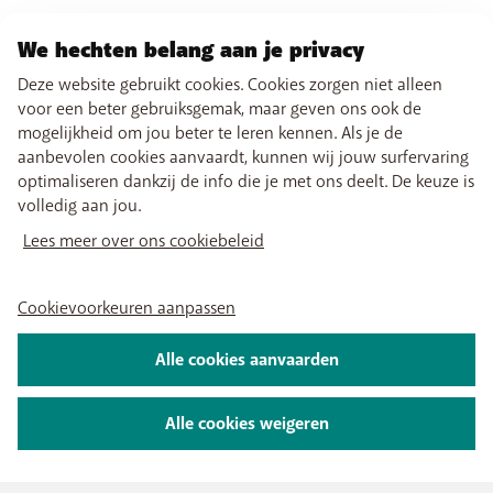
vermijden. Wil je toch nog blijven surfen? Stuur
dan
“DATAROAMINGCONTINUE”
via sms naar 1908.
We hechten belang aan je privacy
Deze website gebruikt cookies. Cookies zorgen niet alleen
Opgelet
voor een beter gebruiksgemak, maar geven ons ook de
Bij onze derde sms (bij verbruik van 90 % bovenop je
mogelijkheid om jou beter te leren kennen. Als je de
abonnement) mag je alvast DATAROAMINGCONTINUE
aanbevolen cookies aanvaardt, kunnen wij jouw surfervaring
sms’en naar 1908. Dan blijf je gewoon mobiel
optimaliseren dankzij de info die je met ons deelt. De keuze is
internet in het buitenland gebruiken, maar word je
volledig aan jou.
niet meer gewaarschuwd bij een verbruik van €
Lees meer over ons cookiebeleid
60,50 tijdens de lopende facturatieperiode of
kalendermaand.
Pas bij de
start van een nieuwe
Cookievoorkeuren aanpassen
facturatieperiode
(voor klanten met een
abonnement)
of een nieuwe kalendermaand
(voor
Alle cookies aanvaarden
klanten met herlaadkaart) treedt Mobiel internet alert
opnieuw in werking.
Alle cookies weigeren