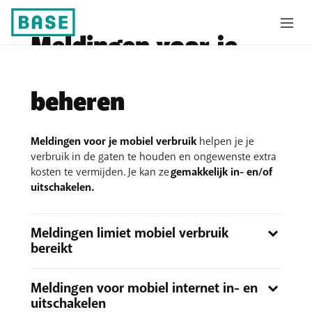
Meldingen voor je
mobiel verbruik
beheren
Meldingen voor je mobiel verbruik
helpen je je
verbruik in de gaten te houden en ongewenste extra
kosten te vermijden. Je kan ze
gemakkelijk in- en/of
uitschakelen.
Meldingen limiet mobiel verbruik
bereikt
Je ontvangt automatisch een
sms wanneer je 90%
Meldingen voor mobiel internet in- en
en 100% van je optie voor mobiel internet in het
uitschakelen
buitenland verbruikt hebt
. Blijf je daarna mobiel