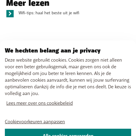
Meer lezen
je thuisnetwerk zelf wil beheren. Deze optie staat
standaard uit.
Wifi-tips: haal het beste uit je wifi
2. IPv4-firewallinstellingen
Gefragmenteerde IP-pakketten blokkeren
: dit kan
helpen om bepaalde beveiligingsrisico’s te
verminderen, maar kan ook netwerkproblemen
We hechten belang aan je privacy
veroorzaken als legitieme pakketten geblokkeerd
worden. Deze optie staat standaard uit.
Deze website gebruikt cookies. Cookies zorgen niet alleen
Firewallbescherming
: dit helpt je netwerk
voor een beter gebruiksgemak, maar geven ons ook de
beschermen tegen ongewenst of schadelijk
mogelijkheid om jou beter te leren kennen. Als je de
verkeer, zoals virussen en spyware. Deze optie staat
aanbevolen cookies aanvaardt, kunnen wij jouw surfervaring
standaard aan.
optimaliseren dankzij de info die je met ons deelt. De keuze is
DMZ-adres
: dit is een tussenliggende zone tussen
volledig aan jou.
je interne netwerk en het externe netwerk. Deze
Lees meer over ons cookiebeleid
optie staat standaard uit.
Port forwarding
: hiermee kan je verkeer van
bepaalde poorten doorsturen naar specifieke IP-
Cookievoorkeuren aanpassen
adressen. Dit is vooral handig als je bijvoorbeeld je
eigen server gebruikt.