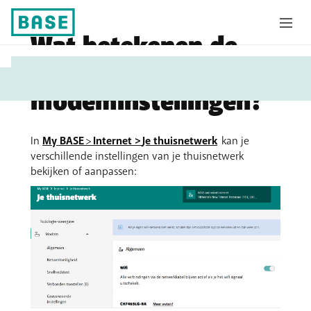
Wat betekenen de
U
internet-, wifi- en
bent
modeminstellingen?
hier:
In
My BASE
>
Internet >
Je thuisnetwerk
kan je
verschillende instellingen van je thuisnetwerk
bekijken of aanpassen: