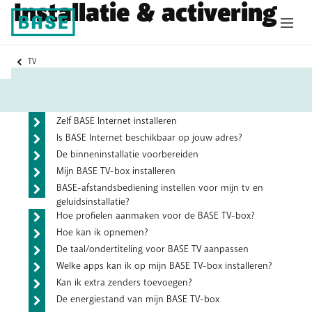
Installatie & activering
Veelgestelde vragen
U
TV
bent
hier:
Wie installeert BASE Internet en TV, jij of wij?
Zelf BASE Internet installeren
Is BASE Internet beschikbaar op jouw adres?
De binneninstallatie voorbereiden
Mijn BASE TV-box installeren
BASE-afstandsbediening instellen voor mijn tv en
geluidsinstallatie?
Hoe profielen aanmaken voor de BASE TV-box?
Hoe kan ik opnemen?
De taal/ondertiteling voor BASE TV aanpassen
Welke apps kan ik op mijn BASE TV-box installeren?
Kan ik extra zenders toevoegen?
De energiestand van mijn BASE TV-box