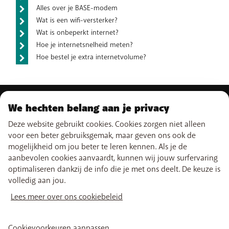
Alles over je BASE-modem
Wat is een wifi-versterker?
Wat is onbeperkt internet?
Hoe je internetsnelheid meten?
Hoe bestel je extra internetvolume?
We hechten belang aan je privacy
ONS AANBOD
Deze website gebruikt cookies. Cookies zorgen niet alleen
Gsm-abonnementen
voor een beter gebruiksgemak, maar geven ons ook de
ONZE DIENSTEN
Smartphones
mogelijkheid om jou beter te leren kennen. Als je de
Prepaidkaarten
eSIM
aanbevolen cookies aanvaardt, kunnen wij jouw surfervaring
Internet
SUPPORT
Data Jump
optimaliseren dankzij de info die je met ons deelt. De keuze is
TV
Free Data Day
volledig aan jou.
Combineer
Hulp & Contact
Limiet buiten abonnement
NUTTIGE LINKS
Promo's
My BASE
Lees meer over ons cookiebeleid
Internationale tarieven
Boosters wifi
Verkooppunten
Netwerk
Herladen
Tadaam
Verhuizen
Vind ons ook op
PayByMobile
Simkaarten activeren
Cookievoorkeuren aanpassen