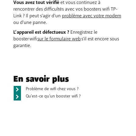
Vous avez tout vérifié
et vous continuez à
contact avec TP-Link
.
réseau. L'app indique immédiatement s'il y a un
rencontrer des difficultés avec vos boosters wifi TP-
problème et comment le résoudre. Vous pouvez
Link ? Il peut s'agir d'un
problème avec votre modem
cliquer sur la flèche située à côté du statut du réseau
ou d'une panne.
pour obtenir plus de détails.
L’appareil est défectueux ?
Enregistrez le
booster wifi
sur le formulaire web
s'il est encore sous
Vous n'avez pas encore l'app Deco ?
Commencez
garantie.
alors par la télécharger via
Google Play Sore
ou l’
App
Store
. Outre le diagnostic, l'app contient d'autres
fonctions pratiques pour gérer vos boosters wifi TP-
Link.
En savoir plus
Problème de wifi chez vous ?
Qu'est-ce qu'un booster wifi ?