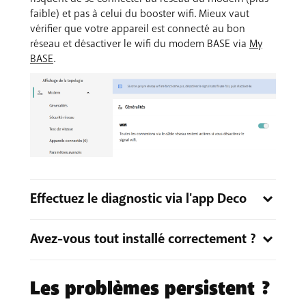
faible) et pas à celui du booster wifi. Mieux vaut
vérifier que votre appareil est connecté au bon
réseau et désactiver le wifi du modem BASE via
My
BASE
.
Effectuez le diagnostic via l'app Deco
Avez-vous tout installé correctement ?
Tout est installé correctement, mais les boosters wifi
TP-Link ne fonctionnent toujours pas de manière
Tout commence par une installation correcte. Vous
optimale ? Ouvrez alors l'app Deco et accédez à
n'êtes pas sûr d'avoir bien installé les boosters wifi
Les problèmes persistent ?
l'onglet
Réseau
. En un coup d'œil, vous pouvez y voir
TP-Link ? Consultez alors
notre FAQ
ou
prenez
notamment le statut, la qualité et la vitesse de votre