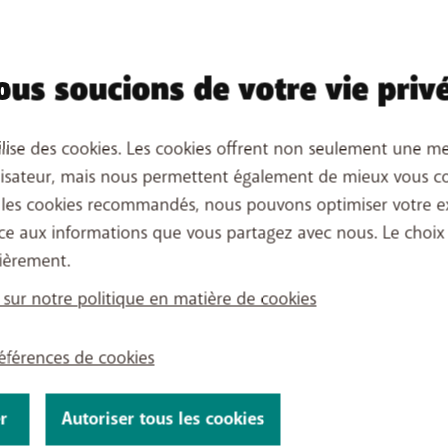
ent de fournisseur !
us soucions de votre vie priv
mais été aussi simple de
t. Saviez-vous que BASE
 ? Si vous êtes déjà raccordé
ilise des cookies. Les cookies offrent non seulement une me
SE sera encore plus facile.
lisateur, mais nous permettent également de mieux vous co
ite
!
 les cookies recommandés, nous pouvons optimiser votre e
ce aux informations que vous partagez avec nous. Le choix
ièrement.
 sur notre politique en matière de cookies
références de cookies
r
Autoriser tous les cookies