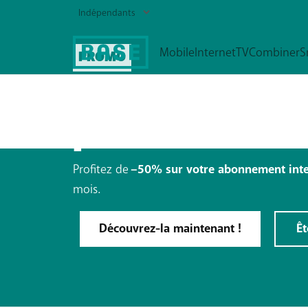
PROMO
Une promo jus
Abonnements GSM
pour Tournai
Roaming
Profitez de
–50% sur votre abonnement inter
mois.
Découvrez-la maintenant !
Êt