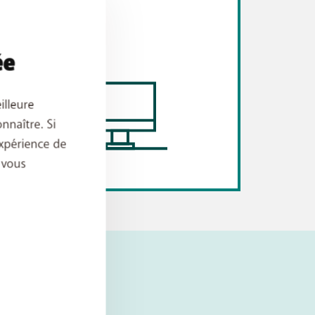
ée
illeure
nnaître. Si
xpérience de
 vous