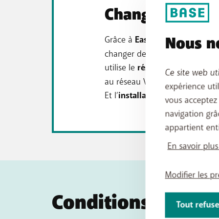
Changez facilem
Nous no
Grâce à
Easy Switch
, il n’a ja
changer de fournisseur interne
utilise le
réseau VOO
à Tournai
Ce site web ut
au réseau VOO, le passage à BA
expérience uti
Et l’
installation
? Elle est
gratu
vous acceptez
navigation grâ
appartient ent
En savoir plus
Modifier les p
Conditions
Tout refuse