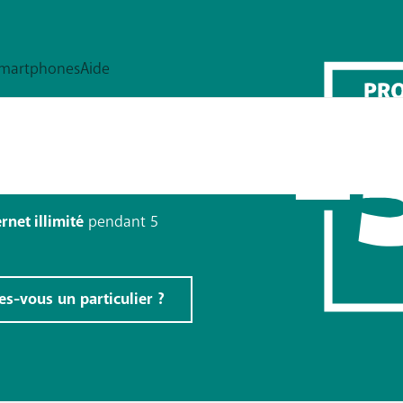
te
net illimité
pendant 5
es-vous un particulier ?