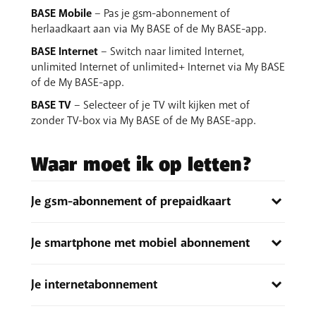
BASE Mobile
– Pas je gsm-abonnement of
herlaadkaart aan via My BASE of de My BASE-app.
BASE Internet
– Switch naar limited Internet,
unlimited Internet of unlimited+ Internet via My BASE
of de My BASE-app.
BASE TV
– Selecteer of je TV wilt kijken met of
zonder TV-box via My BASE of de My BASE-app.
Waar moet ik op letten?
Je gsm-abonnement of prepaidkaart
Heb je momenteel een mobiel abonnement?
Je smartphone met mobiel abonnement
Wat je nog overhebt van je huidige gsm-
abonnement,
neem je niet mee
naar je nieuwe
Heb je momenteel een
smartphone op
abonnement.
Je internetabonnement
afbetaling
? En...
Verander je van een prepaidkaart naar een
ga je naar een
duurder abonnement
? Dan blijf je