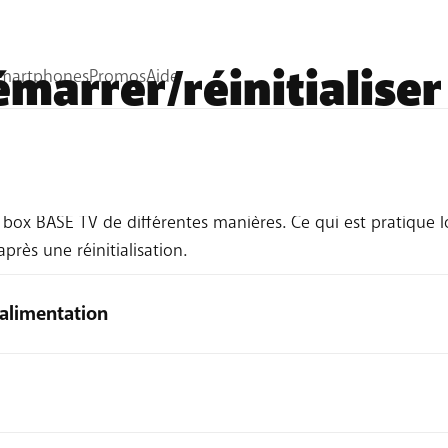
arrer/réinitialiser
a box BASE TV de différentes manières. Ce qui est pratique 
près une réinitialisation.
alimentation
E TV
en la débranchant de la prise murale
.
anchez la fiche sur la prise secteur. Votre box TV redémarr
. Le témoin s'allume en
orange
. L'image revient une dizaine