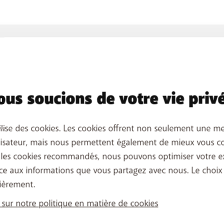
is le message « Veuillez patienter » s'affiche sur le télévise
e
.
on
et entrez votre code PIN.
TV pour une période prolongée, gardez à l'esprit qu'aucune 
eau à jour dès que vous la rebrancherez. Cette opération p
 retirez la prise électrique de la box TV.
us soucions de votre vie priv
 les paramètres de votre box BASE TV. Ensuite, vous devez ref
s dans le cloud.
otre box BASE TV ?
ilise des cookies. Les cookies offrent non seulement une me
ques de votre box BASE TV ?
x BASE TV ?
lisateur, mais nous permettent également de mieux vous co
 les cookies recommandés, nous pouvons optimiser votre e
ce aux informations que vous partagez avec nous. Le choix
ièrement.
 sur notre politique en matière de cookies