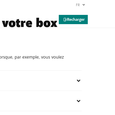
 votre box
lorsque, par exemple, vous voulez
era.
 de secondes plus tard.