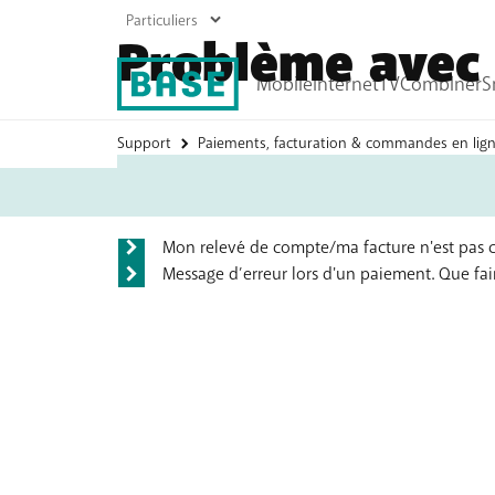
Problème avec 
Questions fréquentes
Support
Paiements, facturation & commandes en lig
Vous
êtes
Abonnements GSM
Abonnements Internet
ici:
Prépayées
Boostez votre wifi
Recharger
Mon relevé de compte/ma facture n'est pas cor
Roaming
Message d’erreur lors d'un paiement. Que fai
Tous les produits mobiles