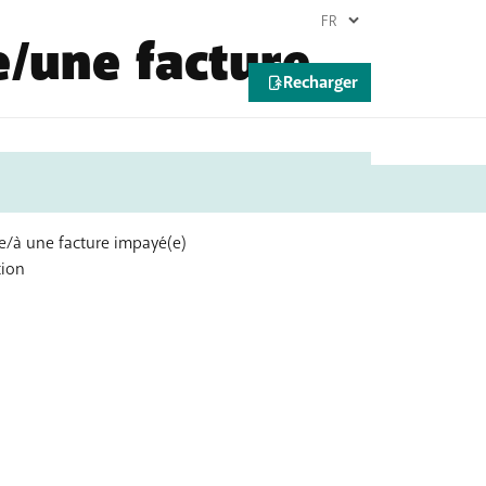
/une facture
te/à une facture impayé(e)
tion