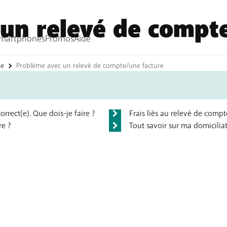
un relevé de compte
ne
Problème avec un relevé de compte/une facture
rect(e). Que dois-je faire ?
Frais liés au relevé de comp
re ?
Tout savoir sur ma domicilia