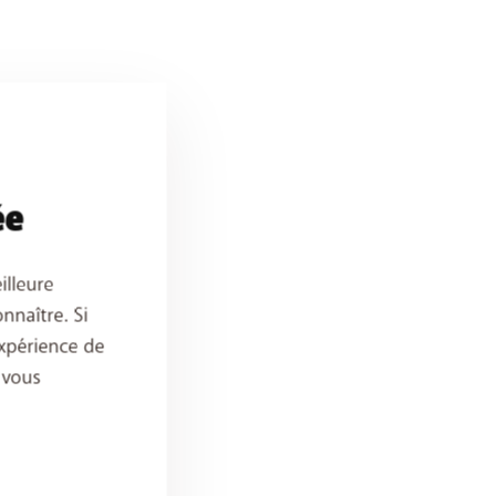
ée
illeure
nnaître. Si
xpérience de
 vous