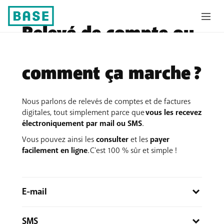
Relevé de compte ou
facture digital(e) :
comment ça marche ?
Nous parlons de relevés de comptes et de factures
digitales, tout simplement parce que
vous les recevez
électroniquement par mail ou SMS
.
Vous pouvez ainsi les
consulter
et les
payer
facilement en ligne
. C'est 100 % sûr et simple !
E-mail
A chaque échéance, nous vous envoyons un
SMS
mail contenant les informations de paiement et