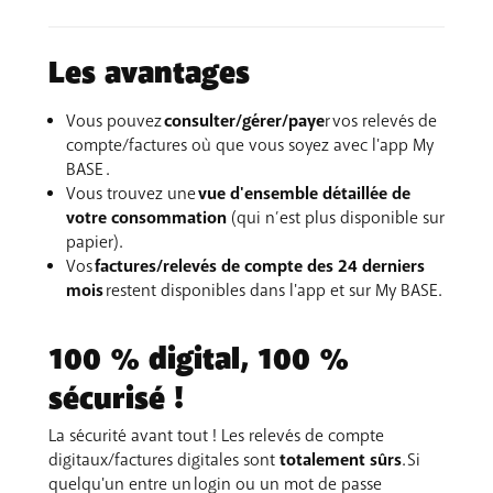
un lien personnalisé vers votre relevé de
A chaque échéance, nous vous envoyons un SMS
compte/facture.
contenant un lien vers l'app My BASE afin de
Les avantages
Une série d'icônes pratiques vous permettent
consulter les détails de votre facture/relevé de
d’accéder directement à Doccle ou à l'app My BASE.
compte. Dans l'app, vous trouverez un bouton pour
Vous pouvez
consulter/gérer/paye
r vos relevés de
Là, vous pouvez payer votre relevé de
effectuer le paiement.
compte/factures où que vous soyez avec l'app My
compte/facture en quelques secondes.
BASE .
Attention
: si vous payez par domiciliation, vous ne
Vous avez activé la domiciliation ? Le paiement se fait
Vous trouvez une
vue d'ensemble détaillée de
voyez pas de bouton de paiement dans l'app My
alors automatiquement et toujours à temps !
En
votre consommation
(qui n’est plus disponible sur
BASE ou sur My BASE.
savoir plus
.
papier).
Vous avez activé la domiciliation ? Le paiement se fait
Vos
factures/relevés de compte des 24 derniers
alors automatiquement et toujours à temps !
En
mois
restent disponibles dans l'app et sur My BASE.
savoir plus
.
100 % digital, 100 %
sécurisé !
La sécurité avant tout ! Les relevés de compte
digitaux/factures digitales sont
totalement sûrs
. Si
quelqu'un entre un login ou un mot de passe