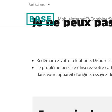
Je ne peux pa
Abonnements GSM
Abonnements Internet
Vérifiez d'abord la
configuration
de votre a
Prépayées
Boostez votre wifi
Ça ne fonctionne pas ? Essayez ceci :
Recharger
Redémarrez votre téléphone. Dispose-t-il
Roaming
Le problème persiste ? Insérez votre car
Tous les produits mobiles
dans votre appareil d'origine, essayez d