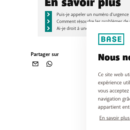
En savoir plus
Puis-je appeler un numéro d'urgence s
Comment résoudre les problèmes de r
Ai-je droit à une compensation en cas
Partager sur
Nous no
Ce site web ut
expérience uti
vous acceptez
navigation grâ
appartient ent
En savoir plus