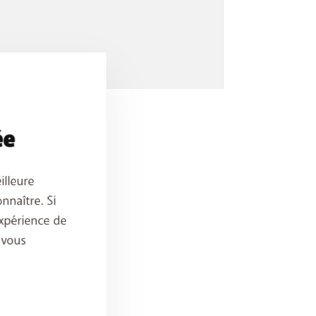
ée
illeure
nnaître. Si
xpérience de
 vous