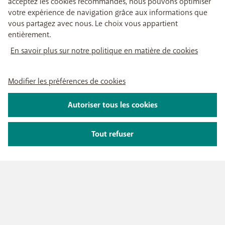
acceptez les cookies recommandés, nous pouvons optimiser
votre expérience de navigation grâce aux informations que
vous partagez avec nous. Le choix vous appartient
entièrement.
En savoir plus sur notre politique en matière de cookies
Modifier les préférences de cookies
Autoriser tous les cookies
Tout refuser
NOTRE OFFRE
Abonnements GSM
NOS SERVICES
Smartphones