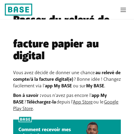
Passer du relevé de
compte ou de la
facture papier au
digital
Vous avez décidé de donner une chance
au relevé de
compte/à la facture digital(e)
? Bonne idée ! Changez
facilement via l'
app My BASE
ou sur
My BASE
.
Bon à savoir :
vous n'avez pas encore l'
app My
BASE
?
Téléchargez-la
depuis l'
App Store
ou le
Google
Play Store
.