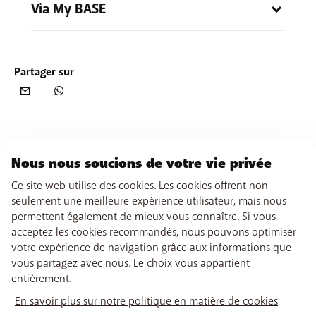
Via My BASE
y avez alors la possibilité d'
activer le relevé de
compte/la facture digital(e)
.
Sur My BASE
, cliquez sur
“Payez votre relevé de
compte”.
Partager sur
Cliquez ensuite sur
"Paramètres"
pour les adapter.
Cochez "E-mail/SMS" et remplissez votre adresse
e-mail et/ou votre numéro mobile
. Vous
remplissez uniquement votre adresse e-mail ? Vous
recevrez alors les notifications uniquement par e-
mail, pas par SMS et inversément.
Nous nous soucions de votre vie privée
Pensez également à bien
enregistrer
votre
changement.
Ce site web utilise des cookies. Les cookies offrent non
seulement une meilleure expérience utilisateur, mais nous
Et c'est tout !
Vous recevrez votre prochain(e) relevé
permettent également de mieux vous connaître. Si vous
de compte/facture de manière digitale (par e-
acceptez les cookies recommandés, nous pouvons optimiser
mail/SMS).
votre expérience de navigation grâce aux informations que
vous partagez avec nous. Le choix vous appartient
entièrement.
En savoir plus sur notre politique en matière de cookies