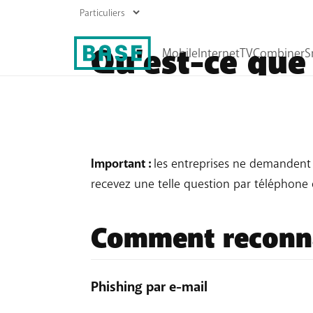
Qu'est-ce que 
Abonnements GSM
Abonnements Internet
On parle de phishing lorsqu'un
escroc ten
Prépayées
Boostez votre wifi
...) pour ensuite commettre des
abus
.
Recharger
Important :
les entreprises ne demandent
Roaming
recevez une telle question par téléphone 
Tous les produits mobiles
Comment reconnaî
Phishing par e-mail