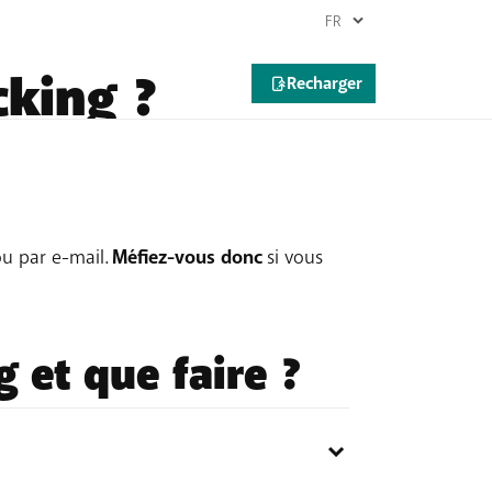
cking ?
, mot de passe, numéro de carte de crédit,
u par e-mail.
Méfiez-vous donc
si vous
 et que faire ?