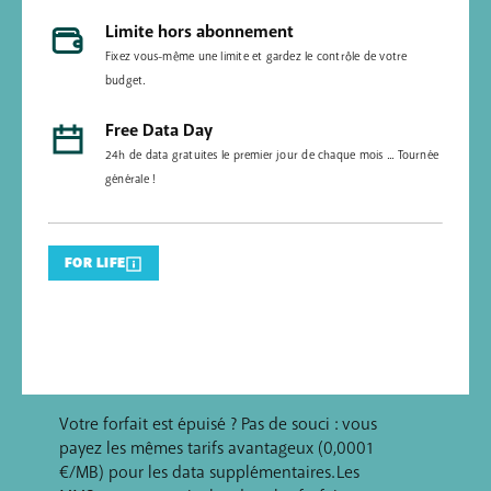
Limite hors abonnement
Fixez vous-même une limite et gardez le contrôle de votre
budget.
Free Data Day
24h de data gratuites le premier jour de chaque mois ... Tournée
générale !
FOR LIFE
Votre forfait est épuisé ? Pas de souci : vous
payez les mêmes tarifs avantageux (0,0001
€/MB) pour les data supplémentaires. Les