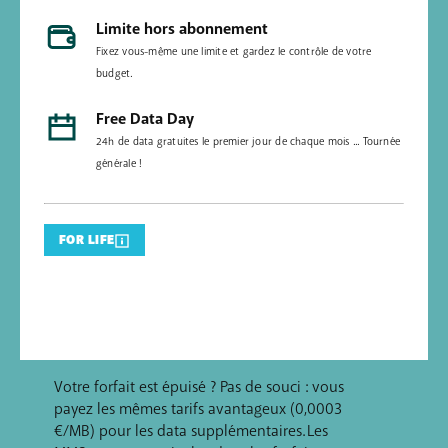
Limite hors abonnement
Fixez vous-même une limite et gardez le contrôle de votre
budget.
Free Data Day
24h de data gratuites le premier jour de chaque mois ... Tournée
générale !
FOR LIFE
Votre forfait est épuisé ? Pas de souci : vous
payez les mêmes tarifs avantageux (0,0003
€/MB) pour les data supplémentaires. Les