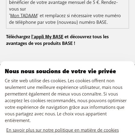
bénéficier de votre avantage mensuel de 5 €. Rendez-
vous sur
‘
Mon TADAAM
’ et remplacez si nécessaire votre numéro
de téléphone par votre (nouveau) numéro BASE.
Téléchargez
l'appli My BASE
et découvrez tous les
avantages de vos produits BASE !
Nous nous soucions de votre vie privée
NOTRE OFFRE
Ce site web utilise des cookies. Les cookies offrent non
seulement une meilleure expérience utilisateur, mais nous
Abonnements GSM
permettent également de mieux vous connaître. Si vous
NOS SERVICES
Smartphones
acceptez les cookies recommandés, nous pouvons optimiser
Internet
eSIM
votre expérience de navigation grâce aux informations que
TV
SUPPORT
Free Data Day
vous partagez avec nous. Le choix vous appartient
Combiner
limite hors abonnement
entièrement.
Boosters wifi
Aide & Contact
Tarrifs internationaux
LIENS UTILES
Tadaam
My BASE
En savoir plus sur notre politique en matière de cookies
Réseau