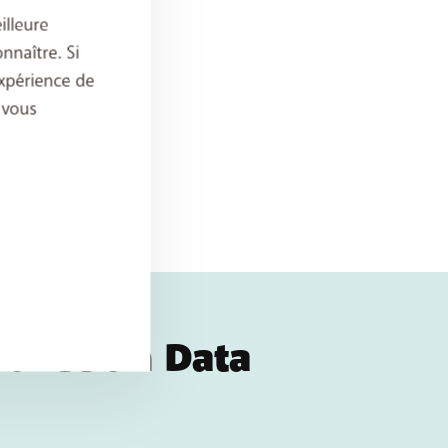
illeure
nnaître. Si
xpérience de
 vous
 avec un Data