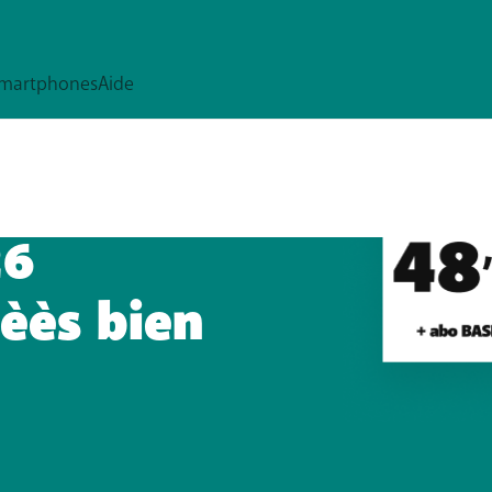
26
èès bien