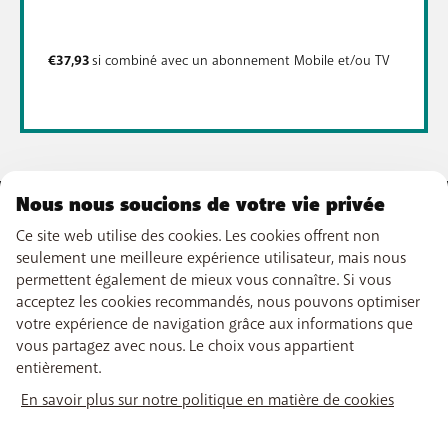
€37,93
si combiné avec un abonnement Mobile et/ou TV
Nous nous soucions de votre vie privée
NOTRE OFFRE
Ce site web utilise des cookies. Les cookies offrent non
seulement une meilleure expérience utilisateur, mais nous
Abonnements GSM
permettent également de mieux vous connaître. Si vous
NOS SERVICES
Smartphones
acceptez les cookies recommandés, nous pouvons optimiser
Internet
eSIM
votre expérience de navigation grâce aux informations que
TV
SUPPORT
Free Data Day
vous partagez avec nous. Le choix vous appartient
Combiner
limite hors abonnement
entièrement.
Boosters wifi
Aide & Contact
Tarrifs internationaux
LIENS UTILES
Tadaam
My BASE
En savoir plus sur notre politique en matière de cookies
Réseau
Points de vente
PayByMobile
Recharger
Déménager
Retrouvez-nous sur