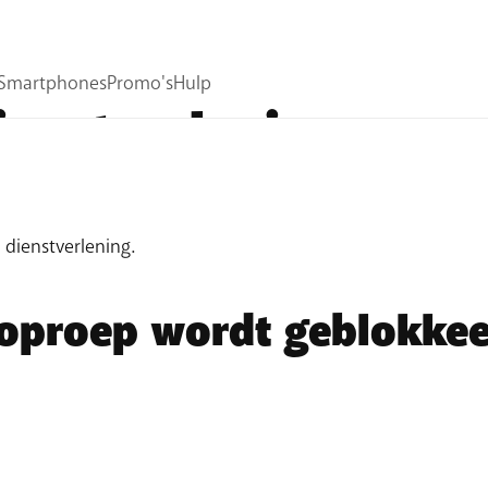
ienstverlening
15 juli 2015 betreffende de kwaliteitsindicatoren, is Tel
 dienstverlening.
oproep wordt geblokkee