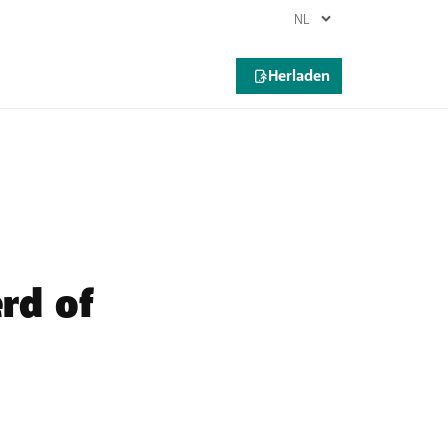
enet Group gehouden om volgende indicatoren
rd of