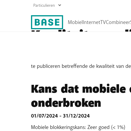
Kwaliteit van d
Gsm-abonnementen
Internet abonnementen
Prepaid
Boost je wifi
Overeenkomstig het besluit van het BIPT van 
Herladen
te publiceren betreffende de kwaliteit van de
Roaming
Alle mobiele producten
Kans dat mobiele 
onderbroken
01/07/2024 - 31/12/2024
Mobiele blokkeringskans: Zeer goed (< 1%)