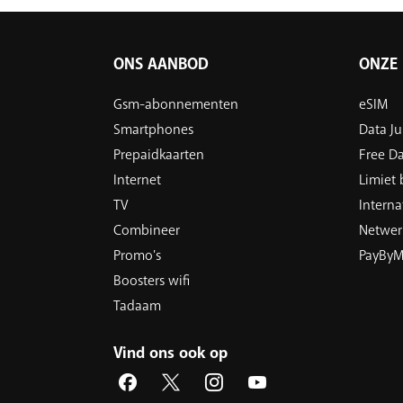
ONS AANBOD
ONZE 
Gsm-abonnementen
eSIM
Smartphones
Data J
Prepaidkaarten
Free D
Internet
Limiet
TV
Interna
Combineer
Netwer
Promo's
PayByM
Boosters wifi
Tadaam
Vind ons ook op