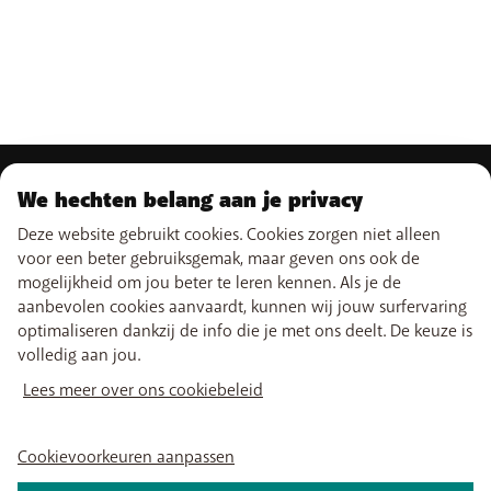
ONS AANBOD
We hechten belang aan je privacy
Deze website gebruikt cookies. Cookies zorgen niet alleen
Gsm-abonnementen
ONZE DIENSTEN
Smartphones
voor een beter gebruiksgemak, maar geven ons ook de
Prepaidkaarten
mogelijkheid om jou beter te leren kennen. Als je de
eSIM
Internet
aanbevolen cookies aanvaardt, kunnen wij jouw surfervaring
SUPPORT
Data Jump
TV
optimaliseren dankzij de info die je met ons deelt. De keuze is
Free Data Day
Combineer
volledig aan jou.
Hulp & Contact
Limiet buiten abonnement
Promo's
NUTTIGE LINKS
My BASE
Internationale tarieven
Boosters wifi
Lees meer over ons cookiebeleid
Verkooppunten
Netwerk
Tadaam
Herladen
Verhuizen
PayByMobile
Vind ons ook op
Simkaarten activeren
Easy Switch
Cookievoorkeuren aanpassen
Beste Smartphones
BASE optimaliseren of opzeggen
Mijn aanrekening