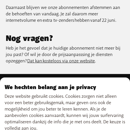
Daarnaast blijven we onze abonnementen afstemmen aan
de behoeften van vandaag. Je zal daarom meer
internetvolume en extra tv-zenders hebben vanaf 22 juni.
Nog vragen?
Heb je het gevoel dat je huidige abonnement niet meer bij
jou past? Of wil je door de prijsaanpasssing je diensten
opzeggen?
Dat kan kosteloos via onze website
.
We hechten belang aan je privacy
ONS AANBOD
Deze website gebruikt cookies. Cookies zorgen niet alleen
Gsm-abonnementen
voor een beter gebruiksgemak, maar geven ons ook de
ONZE DIENSTEN
Smartphones
mogelijkheid om jou beter te leren kennen. Als je de
Prepaidkaarten
eSIM
aanbevolen cookies aanvaardt, kunnen wij jouw surfervaring
Internet
SUPPORT
Data Jump
optimaliseren dankzij de info die je met ons deelt. De keuze is
TV
Free Data Day
volledig aan jou.