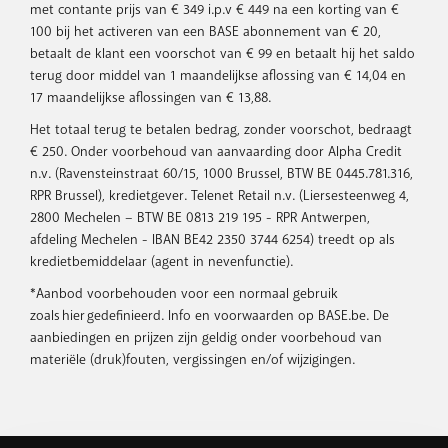
beperkingen zijn inzake het overdragen van tegoed naar de
met contante prijs van € 349 i.p.v € 449 na een korting van €
klant heeft al
volgende maand, inzake het aantal schermen waarop je tegelijk
100 bij het activeren van een BASE abonnement van € 20,
TV kan kijken, enzovoort).
minstens sinds 5/4/2026 een BASE (Pro) abonnement
betaalt de klant een voorschot van € 99 en betaalt hij het saldo
[vanaf € 20/maand (of lager dan € 20/maand dat hij op
terug door middel van 1 maandelijkse aflossing van € 14,04 en
Algemene voorwaarden
het moment van de aankoop van het toestel migreert
17 maandelijkse aflossingen van € 13,88.
Bijzondere voorwaarden
naar een BASE (Pro) abonnement vanaf € 20/maand)] en
Infofiches
Het totaal terug te betalen bedrag, zonder voorschot, bedraagt
heeft minstens de laatste 4 aanrekeningen correct en
€ 250. Onder voorbehoud van aanvaarding door Alpha Credit
Prijzen en promoties
tijdig betaald; of
n.v. (Ravensteinstraat 60/15, 1000 Brussel, BTW BE 0445.781.316,
minstens sinds 5/4/2026 een BASE herlaadkaart en
Alle prijzen zijn weergegeven in euro (inclusief BTW)
RPR Brussel), kredietgever. Telenet Retail n.v. (Liersesteenweg 4,
migreert [op het moment van de aankoop van het
2800 Mechelen – BTW BE 0813 219 195 - RPR Antwerpen,
toestel] naar een BASE (Pro) abonnement vanaf €
afdeling Mechelen - IBAN BE42 2350 3744 6254) treedt op als
20/maand.
kredietbemiddelaar (agent in nevenfunctie).
De klant activeert op het moment van de aankoop van het
*Aanbod voorbehouden voor een normaal gebruik
toestel een Data Pack bij zijn BASE (Pro) abonnement.
zoals hier gedefinieerd. Info en voorwaarden op BASE.be. De
De klant betaalt zijn BASE (Pro) abonnement en Data Pack
aanbiedingen en prijzen zijn geldig onder voorbehoud van
via domiciliëring.
materiële (druk)fouten, vergissingen en/of wijzigingen.
Het Data Pack contract heeft een vaste duur van 24 maanden
en wordt na die duur automatisch beëindigd. Indien de klant
het Data Pack contract binnen de 24 maanden beëindigt
(wijziging van Data Pack kwalificeert ook als beëindiging) of de