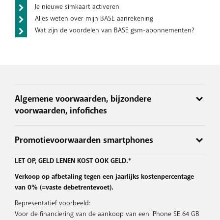
Je nieuwe simkaart activeren
Alles weten over mijn BASE aanrekening
Wat zijn de voordelen van BASE gsm-abonnementen?
Algemene voorwaarden, bijzondere
voorwaarden, infofiches
De voorwaarden en andere belangrijke info van toepassing op
Promotievoorwaarden smartphones
de diensten staan vermeld in de algemene en bijzondere
voorwaarden en in de infofiches.
Aanbod (korting op de aankoopprijs van het toestel) enkel
LET OP, GELD LENEN KOST OOK GELD.*
Het is belangrijk dat je ze zeer aandachtig leest, want ze
geldig mits aan alle volgende voorwaarden wordt voldaan:
Verkoop op afbetaling tegen een jaarlijks kostenpercentage
bevatten belangrijke informatie over en beperkingen op het
De klant koopt het toestel in de periode van 5/8/2026 tot
van 0% (=vaste debetrentevoet).
gebruik van de diensten (bijv. over wat onbeperkt bellen,
en met 30/9/2026 (zolang de voorraad strekt) aan in een
sms’en en surfen inhoudt, dat de werkelijke internetsnelheden
Representatief voorbeeld:
BASE shop en betaalt het toestel met een bank- of
kunnen afwijken van de theoretische snelheden, dat er
Voor de financiering van de aankoop van een iPhone SE 64 GB
kredietkaart.