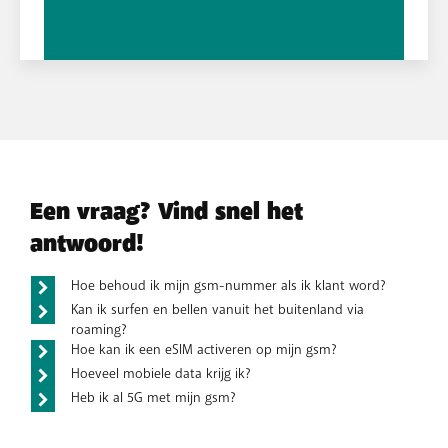
Top 10 smartphones
Bekijk onze top 10 smartphones van merken zoals Apple, Samsung,
OnePlus en Xiaomi. Bestel ze vandaag nog met een BASE gsm-
abonnement.
Een vraag? Vind snel het
antwoord!
Hoe behoud ik mijn gsm-nummer als ik klant word?
Kan ik surfen en bellen vanuit het buitenland via
roaming?
Hoe kan ik een eSIM activeren op mijn gsm?
Hoeveel mobiele data krijg ik?
Heb ik al 5G met mijn gsm?