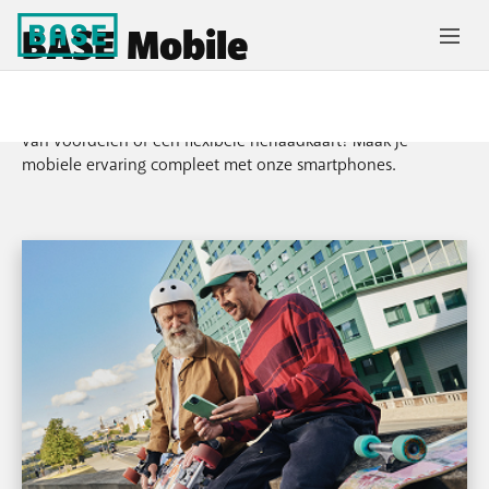
BASE Mobile
Kies wat je écht nodig hebt: een gsm-abonnement met tal
van voordelen of een flexibele herlaadkaart? Maak je
mobiele ervaring compleet met onze smartphones.