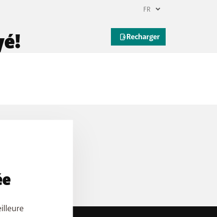
yé!
emande.
ée
illeure