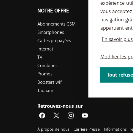
expérience uti
NOTRE OFFRE
NOS S
vous acceptez
navigation grâ
Abonnements GSM
eSIM
appartient ent
Smartphones
Data J
En savoir plus
Cartes prépayées
Free D
Internet
limite
Modifier les p
TV
Tarifs 
Combiner
Réseau
Promos
PayByM
Tout refuse
Boosters wifi
Tadaam
Retrouvez-nous sur
À propos de nous
Carrière
Presse
Informations lé