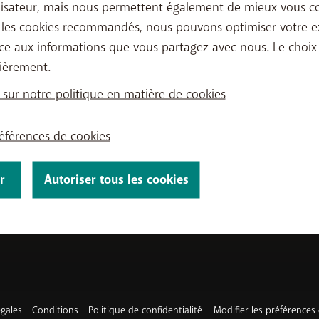
lisateur, mais nous permettent également de mieux vous co
ERVICES
SUPPORT
 les cookies recommandés, nous pouvons optimiser votre e
ce aux informations que vous partagez avec nous. Le choix
Aide & Contact
ièrement.
ump
My BASE
 sur notre politique en matière de cookies
ata Day
Points de vente
 hors abonnement
Déménager
références de cookies
internationaux
Easy Switch
Optimiser ou quitter BASE
obile
r
Autoriser tous les cookies
gales
Conditions
Politique de confidentialité
Modifier les préférences