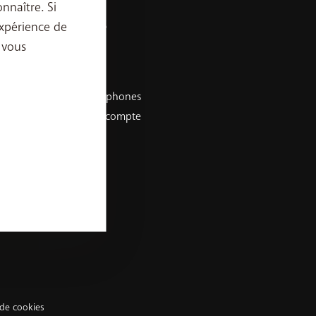
nnaître. Si
LIENS UTILES
xpérience de
 vous
Recharger
Activation SIM
Meilleurs smartphones
Mon relevé de compte
Self install
Regarder la TV
App My BASE
App BASE TV
 de cookies