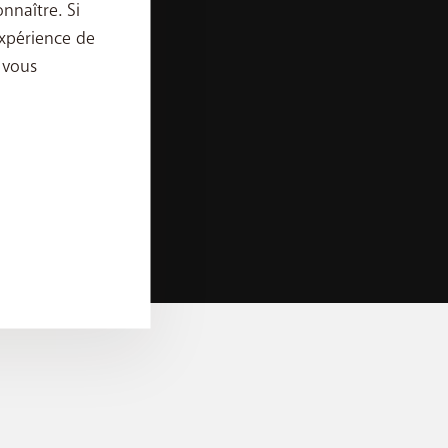
nnaître. Si
App My BASE
xpérience de
 le contrat Data Pack dans les 24 mois (un
App BASE TV
 vous
e le droit de facturer le montant restant indiqué
ccepté par client ; l’acceptation d’un tableau
e est remboursé (via une régularisation sur la
 de cookies
 immédiatement. Offre non cumulable avec d’autres
nts et/ou les nouveaux clients BASE (qui
cks disponibles.
 réduction indiquée sur le prix d’achat de
as de résiliation de l’abonnement par le client ou
lle de la réduction sur le smartphone. Offre limitée
on d’un tableau supplémentaire n’est pas autorisée,