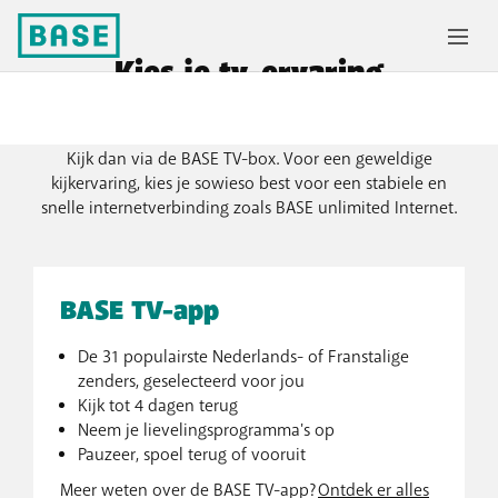
Kies je tv-ervaring
Met de BASE TV-app neem je de strafste films en series
overal mee. Plof je ’s avonds liever in de zetel voor tv?
Kijk dan via de BASE TV-box. Voor een geweldige
kijkervaring, kies je sowieso best voor een stabiele en
snelle internetverbinding zoals BASE unlimited Internet.
BASE TV-app
De 31 populairste Nederlands- of Franstalige
zenders, geselecteerd voor jou
Kijk tot 4 dagen terug
Neem je lievelingsprogramma's op
Pauzeer, spoel terug of vooruit
Meer weten over de BASE TV-app?
Ontdek er alles