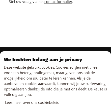
Stel uw vraag via het
contactformulier
.
ONS AANBOD
We hechten belang aan je privacy
Deze website gebruikt cookies. Cookies zorgen niet alleen
Gsm-abonnementen
ONZE DIENSTEN
Smartphones
voor een beter gebruiksgemak, maar geven ons ook de
Internet
mogelijkheid om jou beter te leren kennen. Als je de
eSIM
TV
aanbevolen cookies aanvaardt, kunnen wij jouw surfervaring
SUPPORT
Free Data Day
Combineer
optimaliseren dankzij de info die je met ons deelt. De keuze is
Limiet buiten abonnement
Boosters wifi
volledig aan jou.
Hulp & Contact
Internationale tarieven
Tadaam
NUTTIGE LINKS
My BASE
Netwerk
Lees meer over ons cookiebeleid
Verkooppunten
PayByMobile
Simkaarten activeren
Verhuizen