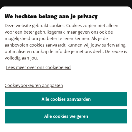
ONS AANBOD
We hechten belang aan je privacy
Gsm-abonnementen
ONZE DIENSTEN
Deze website gebruikt cookies. Cookies zorgen niet alleen
Smartphones
voor een beter gebruiksgemak, maar geven ons ook de
Internet
eSIM
mogelijkheid om jou beter te leren kennen. Als je de
TV
SUPPORT
Free Data Day
aanbevolen cookies aanvaardt, kunnen wij jouw surfervaring
Combineer
Limiet buiten abonnement
optimaliseren dankzij de info die je met ons deelt. De keuze is
Boosters wifi
Hulp & Contact
Internationale tarieven
NUTTIGE LINKS
volledig aan jou.
Tadaam
My BASE
Netwerk
Verkooppunten
Lees meer over ons cookiebeleid
PayByMobile
Simkaarten activeren
Verhuizen
Vind ons ook op
Mijn aanrekening
Easy Switch
Self install
BASE stopzetten
Cookievoorkeuren aanpassen
TV kijken
My BASE-app
Over ons
Vacatures
Persinformatie
Wettelijke informatie
Voorwaarden
Alle cookies aanvaarden
BASE TV-app
Privacybeleid
Cookiebeleid
Cookievoorkeuren aanpassen
2026 Telenet Group NV - Liersesteenweg 4, 2800 Mechelen - BTW BE
0462 925 669 - RPR Antwerpen afd. Mechelen
Alle cookies weigeren