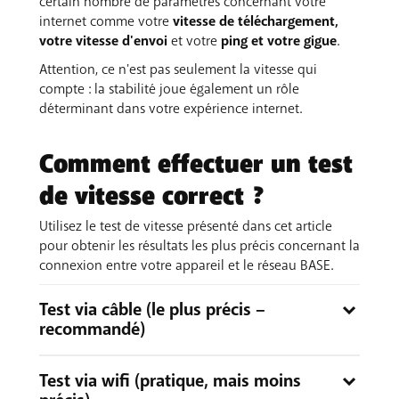
certain nombre de paramètres concernant votre
internet comme votre
vitesse de téléchargement,
votre vitesse d'envoi
et votre
ping et votre gigue
.
Attention, ce n'est pas seulement la vitesse qui
compte : la stabilité joue également un rôle
déterminant dans votre expérience internet.
Comment effectuer un test
de vitesse correct ?
Utilisez le test de vitesse présenté dans cet article
pour obtenir les résultats les plus précis concernant la
connexion entre votre appareil et le réseau BASE.
Test via câble (le plus précis –
recommandé)
Vous voulez mesurer la vitesse la plus élevée et la
Test via wifi (pratique, mais moins
plus stable ? Testez ceci :