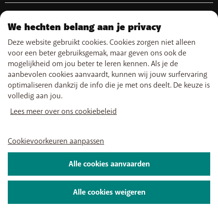
Free Data Day
Combineer
Hulp & Contact
Limiet buiten abonnement
NUTTIGE LINKS
Promo's
My BASE
Internationale tarieven
We hechten belang aan je privacy
Boosters wifi
Verkooppunten
Netwerk
Herladen
Tadaam
Verhuizen
Deze website gebruikt cookies. Cookies zorgen niet alleen
Vind ons ook op
PayByMobile
Simkaarten activeren
Easy Switch
voor een beter gebruiksgemak, maar geven ons ook de
Beste Smartphones
BASE optimaliseren of opzeggen
mogelijkheid om jou beter te leren kennen. Als je de
Mijn aanrekening
aanbevolen cookies aanvaardt, kunnen wij jouw surfervaring
Self install
Over ons
Vacatures
Persinformatie
Wettelijke informatie
Voorwaarden
optimaliseren dankzij de info die je met ons deelt. De keuze is
TV kijken
Privacybeleid
Cookiebeleid
Cookievoorkeuren aanpassen
volledig aan jou.
My BASE-app
2026 Telenet Group NV - Liersesteenweg 4, 2800 Mechelen - BTW BE
BASE TV-app
Lees meer over ons cookiebeleid
0462 925 669 - RPR Antwerpen afd. Mechelen
Cookievoorkeuren aanpassen
Alle cookies aanvaarden
Alle cookies weigeren