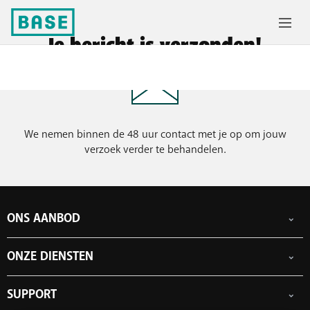
Je bericht is verzonden!
We nemen binnen de 48 uur contact met je op om jouw
verzoek verder te behandelen.
ONS AANBOD
Gsm-abonnementen
ONZE DIENSTEN
Smartphones
Prepaidkaarten
eSIM
Internet
SUPPORT
Data Jump
TV