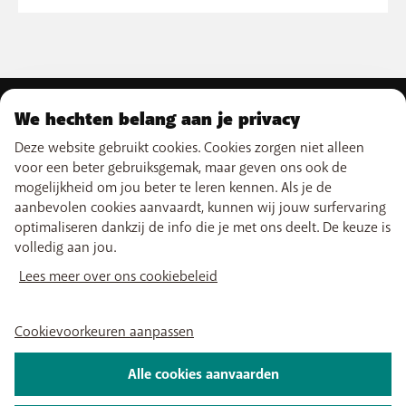
We hechten belang aan je privacy
ONS AANBOD
Deze website gebruikt cookies. Cookies zorgen niet alleen
Gsm-abonnementen
voor een beter gebruiksgemak, maar geven ons ook de
ONZE DIENSTEN
Smartphones
mogelijkheid om jou beter te leren kennen. Als je de
Prepaidkaarten
eSIM
aanbevolen cookies aanvaardt, kunnen wij jouw surfervaring
Internet
SUPPORT
Data Jump
optimaliseren dankzij de info die je met ons deelt. De keuze is
TV
Free Data Day
volledig aan jou.
Combineer
Hulp & Contact
Limiet buiten abonnement
NUTTIGE LINKS
Promo's
My BASE
Lees meer over ons cookiebeleid
Internationale tarieven
Boosters wifi
Verkooppunten
Netwerk
Herladen
Tadaam
Verhuizen
Vind ons ook op
PayByMobile
Simkaarten activeren
Cookievoorkeuren aanpassen
Easy Switch
Beste Smartphones
BASE optimaliseren of opzeggen
Mijn aanrekening
Alle cookies aanvaarden
Self install
Over ons
Vacatures
Persinformatie
Wettelijke informatie
Voorwaarden
TV kijken
Privacybeleid
Cookiebeleid
Cookievoorkeuren aanpassen