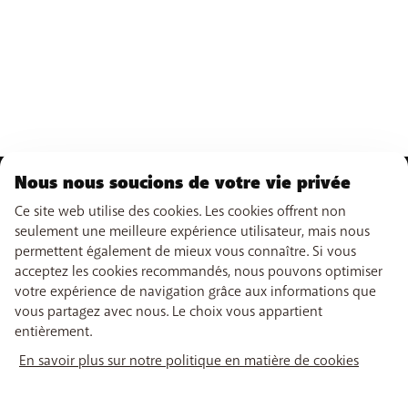
Nous nous soucions de votre vie privée
NOTRE OFFRE
Ce site web utilise des cookies. Les cookies offrent non
seulement une meilleure expérience utilisateur, mais nous
Abonnements GSM
NOS SERVICES
Smartphones
permettent également de mieux vous connaître. Si vous
Cartes prépayées
acceptez les cookies recommandés, nous pouvons optimiser
eSIM
Internet
votre expérience de navigation grâce aux informations que
SUPPORT
Data Jump
TV
vous partagez avec nous. Le choix vous appartient
Free Data Day
Combiner
entièrement.
Aide & Contact
limite hors abonnement
Promos
LIENS UTILES
My BASE
Tarifs internationaux
Boosters wifi
En savoir plus sur notre politique en matière de cookies
Points de vente
Réseau
Tadaam
Recharger
Déménager
PayByMobile
Retrouvez-nous sur
Activation SIM
Easy Switch