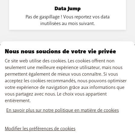
Data Jump
Pas de gaspillage ! Vous reportez vos data
inutilisées au mois suivant.
Nous nous soucions de votre vie privée
NOTRE OFFRE
Ce site web utilise des cookies. Les cookies offrent non
seulement une meilleure expérience utilisateur, mais nous
Abonnements GSM
permettent également de mieux vous connaître. Si vous
NOS SERVICES
Smartphones
acceptez les cookies recommandés, nous pouvons optimiser
Cartes prépayées
eSIM
votre expérience de navigation grâce aux informations que
Internet
SUPPORT
Data Jump
vous partagez avec nous. Le choix vous appartient
TV
Free Data Day
entièrement.
Combiner
Aide & Contact
limite hors abonnement
LIENS UTILES
Promos
My BASE
En savoir plus sur notre politique en matière de cookies
Tarifs internationaux
Boosters wifi
Points de vente
Réseau
Recharger
Tadaam
Déménager
Retrouvez-nous sur
PayByMobile
Activation SIM
Modifier les préférences de cookies
Easy Switch
Meilleurs smartphones