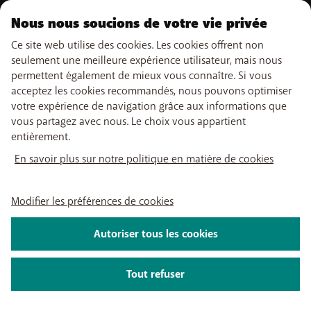
NOTRE OFFRE
Nous nous soucions de votre vie privée
Abonnements GSM
NOS SERVICES
Ce site web utilise des cookies. Les cookies offrent non
Smartphones
seulement une meilleure expérience utilisateur, mais nous
Cartes prépayées
eSIM
permettent également de mieux vous connaître. Si vous
Internet
SUPPORT
Data Jump
acceptez les cookies recommandés, nous pouvons optimiser
TV
Free Data Day
votre expérience de navigation grâce aux informations que
Combiner
Aide & Contact
limite hors abonnement
LIENS UTILES
vous partagez avec nous. Le choix vous appartient
Promos
My BASE
Tarifs internationaux
entièrement.
Boosters wifi
Points de vente
Réseau
Recharger
Tadaam
Déménager
En savoir plus sur notre politique en matière de cookies
Retrouvez-nous sur
PayByMobile
Activation SIM
Easy Switch
Meilleurs smartphones
Optimiser ou quitter BASE
Mon relevé de compte
Modifier les préférences de cookies
Self install
À propos de nous
Carrière
Presse
Informations légales
Conditions
Politique de
Regarder la TV
confidentialité
Modifier les préférences de cookies
Autoriser tous les cookies
App My BASE
2026 Telenet Group SA - Liersesteenweg 4, 2800 Malines - TVA BE 0462
App BASE TV
925 669 - RPM Anvers dép. Malines
Tout refuser