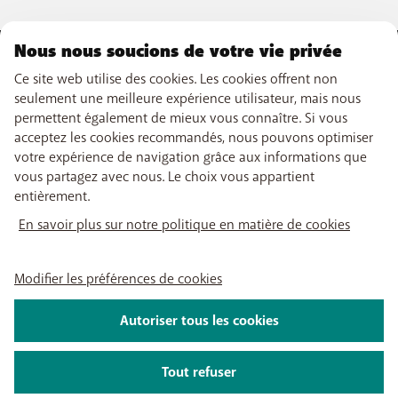
Nous nous soucions de votre vie privée
NOTRE OFFRE
Ce site web utilise des cookies. Les cookies offrent non
seulement une meilleure expérience utilisateur, mais nous
Abonnements GSM
permettent également de mieux vous connaître. Si vous
NOS SERVICES
Smartphones
acceptez les cookies recommandés, nous pouvons optimiser
Cartes prépayées
eSIM
votre expérience de navigation grâce aux informations que
Internet
SUPPORT
Data Jump
vous partagez avec nous. Le choix vous appartient
TV
Free Data Day
entièrement.
Combiner
Aide & Contact
limite hors abonnement
LIENS UTILES
Promos
My BASE
En savoir plus sur notre politique en matière de cookies
Tarifs internationaux
Boosters wifi
Points de vente
Réseau
Recharger
Tadaam
Déménager
Retrouvez-nous sur
PayByMobile
Activation SIM
Modifier les préférences de cookies
Easy Switch
Meilleurs smartphones
Optimiser ou quitter BASE
Mon relevé de compte
Autoriser tous les cookies
Self install
À propos de nous
Carrière
Presse
Informations légales
Conditions
Politique de
Regarder la TV
confidentialité
Modifier les préférences de cookies
App My BASE
Tout refuser
2026 Telenet Group SA - Liersesteenweg 4, 2800 Malines - TVA BE 0462
App BASE TV
925 669 - RPM Anvers dép. Malines