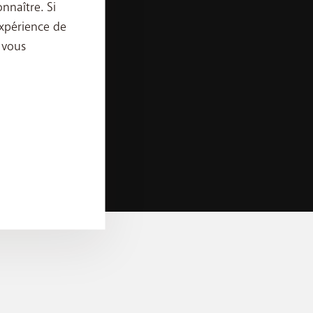
nnaître. Si
App My BASE
xpérience de
 le contrat Data Pack dans les 24 mois (un
App BASE TV
 vous
e le droit de facturer le montant restant indiqué
ccepté par client ; l’acceptation d’un tableau
e est remboursé (via une régularisation sur la
 de cookies
 immédiatement. Offre non cumulable avec d’autres
nts et/ou les nouveaux clients BASE (qui
cks disponibles.
 réduction indiquée sur le prix d’achat de
as de résiliation de l’abonnement par le client ou
lle de la réduction sur le smartphone. Offre limitée
on d’un tableau supplémentaire n’est pas autorisée,